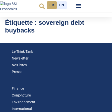
FR
EN
Observatoire FR
Étiquette :
sovereign debt
buybacks
Le Think Tank
Newsletter
Nos livres
Presse
Finance
Conjoncture
Environnement
International