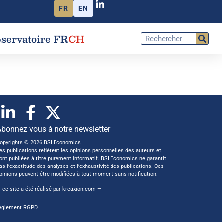
FR
EN
servatoire FR
CH
Abonnez vous à notre newsletter
opyrights © 2026 BSI Economics
es publications reflètent les opinions personnelles des auteurs et
ont publiées à titre purement informatif. BSI Economics ne garantit
as l’exactitude des analyses et l’exhaustivité des publications. Ces
pinions peuvent être modifiées à tout moment sans notification.
 ce site a été réalisé par
kreaxion.com
—
èglement RGPD