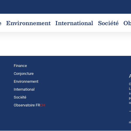
e
Environnement
International
Société
Ob
Finance
Conjoncture
Environnement
C
L
International
s
Société
p
o
Observatoire FR
CH
—
r