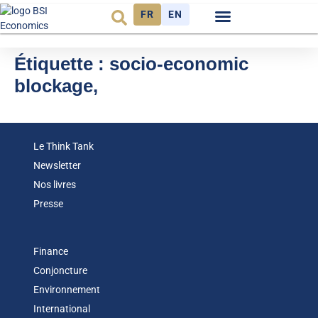
FR
EN
Observatoire FR
Étiquette :
socio-economic
blockage,
Le Think Tank
Newsletter
Nos livres
Presse
Finance
Conjoncture
Environnement
International