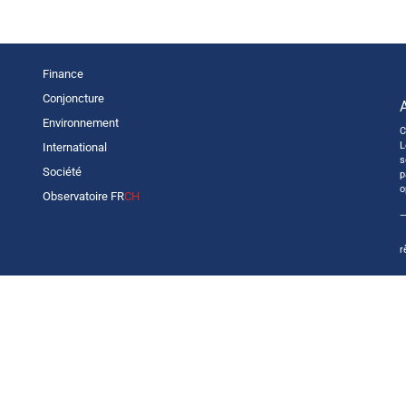
Finance
Conjoncture
Environnement
C
L
International
s
Société
p
o
Observatoire FR
CH
—
r