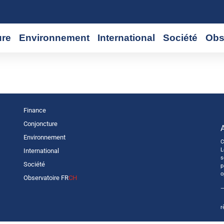
ure
Environnement
International
Société
Obs
Finance
Conjoncture
Environnement
C
L
International
s
Société
p
o
Observatoire FR
CH
—
r