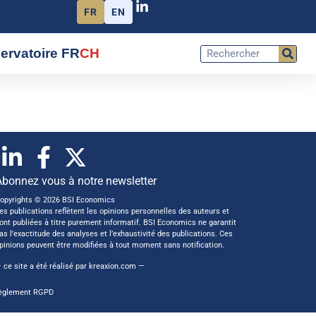
FR
EN
ervatoire FR
CH
Abonnez vous à notre newsletter
opyrights © 2026 BSI Economics
es publications reflètent les opinions personnelles des auteurs et
ont publiées à titre purement informatif. BSI Economics ne garantit
as l’exactitude des analyses et l’exhaustivité des publications. Ces
pinions peuvent être modifiées à tout moment sans notification.
 ce site a été réalisé par
kreaxion.com
—
èglement RGPD