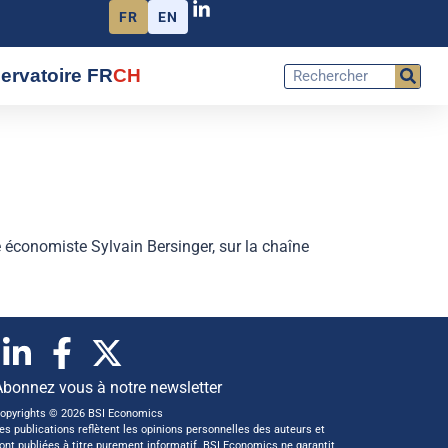
FR
EN
ervatoire FR
CH
 économiste Sylvain Bersinger, sur la chaîne
Abonnez vous à notre newsletter
opyrights © 2026 BSI Economics
es publications reflètent les opinions personnelles des auteurs et
ont publiées à titre purement informatif. BSI Economics ne garantit