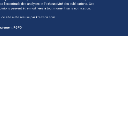
as l’exactitude des analyses et l’exhaustivité des publications. Ces
pinions peuvent être modifiées à tout moment sans notification.
 ce site a été réalisé par
kreaxion.com
—
èglement RGPD