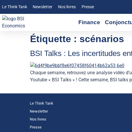
Le Think Tank
Newsletter
Nos livres
Presse
Finance
Conjonct
Étiquette :
scénarios
BSI Talks : Les incertitudes e
Chaque semaine, retrouvez une analyse vidéo d’un
Youtube « BSI Talks » ! Cette semaine, BSI talks p
Le Think Tank
Newsletter
Nos livres
Presse