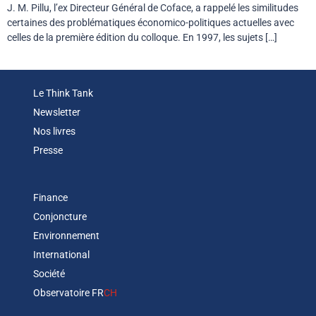
J. M. Pillu, l’ex Directeur Général de Coface, a rappelé les similitudes
certaines des problématiques économico-politiques actuelles avec
celles de la première édition du colloque. En 1997, les sujets […]
Le Think Tank
Newsletter
Nos livres
Presse
Finance
Conjoncture
Environnement
International
Société
Observatoire FR
CH