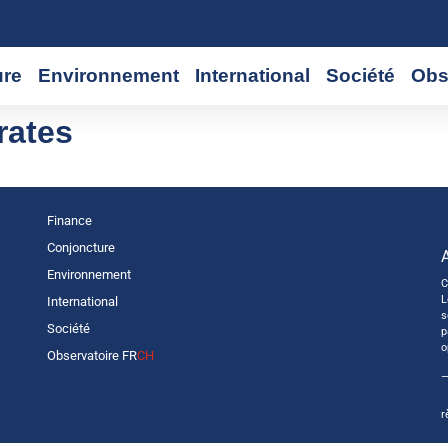
ure
Environnement
International
Société
Obs
rates
Finance
Conjoncture
Environnement
C
L
International
s
Société
p
o
Observatoire FR
CH
—
r