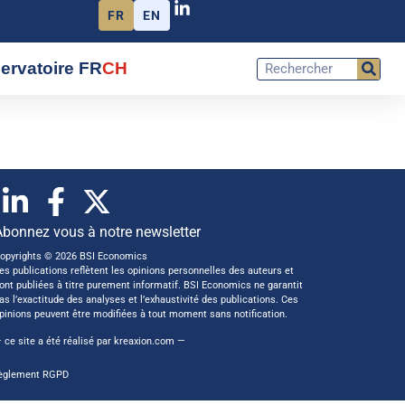
FR
EN
ervatoire FR
CH
Abonnez vous à notre newsletter
opyrights © 2026 BSI Economics
es publications reflètent les opinions personnelles des auteurs et
ont publiées à titre purement informatif. BSI Economics ne garantit
as l’exactitude des analyses et l’exhaustivité des publications. Ces
pinions peuvent être modifiées à tout moment sans notification.
 ce site a été réalisé par
kreaxion.com
—
èglement RGPD