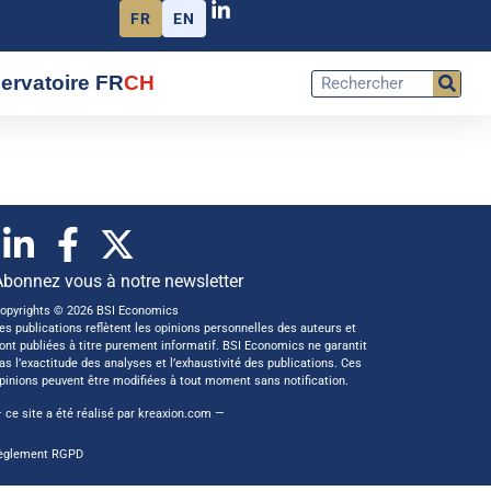
FR
EN
ervatoire FR
CH
Abonnez vous à notre newsletter
opyrights © 2026 BSI Economics
es publications reflètent les opinions personnelles des auteurs et
ont publiées à titre purement informatif. BSI Economics ne garantit
as l’exactitude des analyses et l’exhaustivité des publications. Ces
pinions peuvent être modifiées à tout moment sans notification.
 ce site a été réalisé par
kreaxion.com
—
èglement RGPD