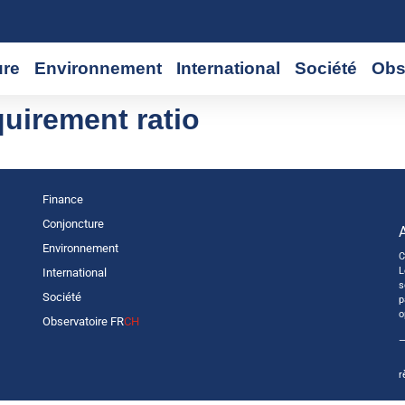
ure
Environnement
International
Société
Obs
uirement ratio
Finance
Conjoncture
Environnement
C
L
International
s
Société
p
o
Observatoire FR
CH
—
r