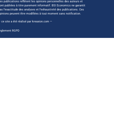
es publications reflètent les opinions personnelles des auteurs et
ont publiées à titre purement informatif. BSI Economics ne garantit
as l’exactitude des analyses et l’exhaustivité des publications. Ces
pinions peuvent être modifiées à tout moment sans notification.
 ce site a été réalisé par
kreaxion.com
—
èglement RGPD