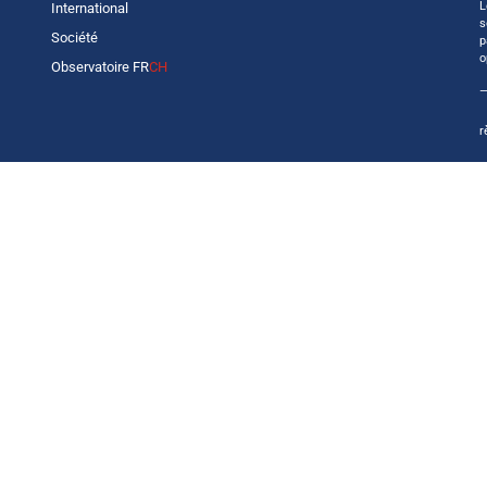
L
International
s
Société
p
o
Observatoire FR
CH
—
r