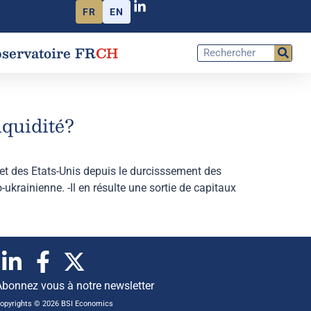
FR
EN
servatoire FR
CH
iquidité?
t des Etats-Unis depuis le durcisssement des
ukrainienne. -Il en résulte une sortie de capitaux
Abonnez vous à notre newsletter
opyrights © 2026 BSI Economics