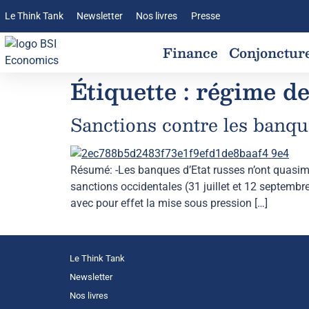
Le Think Tank
Newsletter
Nos livres
Presse
Finance
Conjonctur
Étiquette :
régime de
Sanctions contre les banque
Résumé: -Les banques d’Etat russes n’ont quasim
sanctions occidentales (31 juillet et 12 septembre
avec pour effet la mise sous pression […]
Le Think Tank
Newsletter
Nos livres