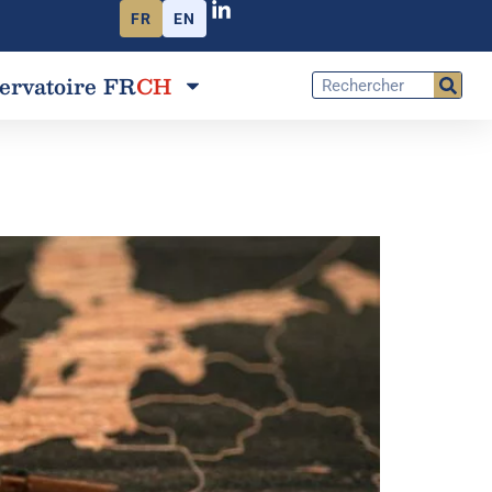
FR
EN
ervatoire FR
CH