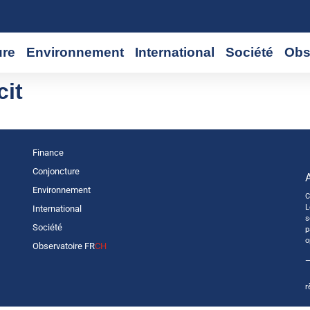
ure
Environnement
International
Société
Obs
cit
Finance
Conjoncture
Environnement
C
L
International
s
Société
p
o
Observatoire FR
CH
—
r