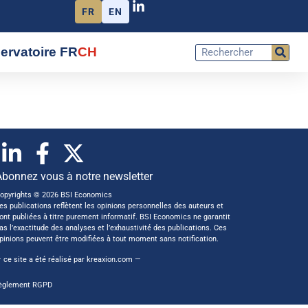
FR
EN
ervatoire FR
CH
Abonnez vous à notre newsletter
opyrights © 2026 BSI Economics
es publications reflètent les opinions personnelles des auteurs et
ont publiées à titre purement informatif. BSI Economics ne garantit
as l’exactitude des analyses et l’exhaustivité des publications. Ces
pinions peuvent être modifiées à tout moment sans notification.
 ce site a été réalisé par
kreaxion.com
—
èglement RGPD