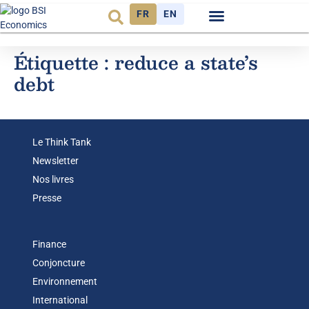
FR
EN
Observatoire FR
Étiquette :
reduce a state’s
debt
Le Think Tank
Newsletter
Nos livres
Presse
Finance
Conjoncture
Environnement
International