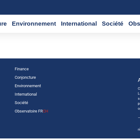
ure
Environnement
International
Société
Obs
Finance
Conjoncture
Environnement
C
L
International
s
Société
p
o
Observatoire FR
CH
—
r