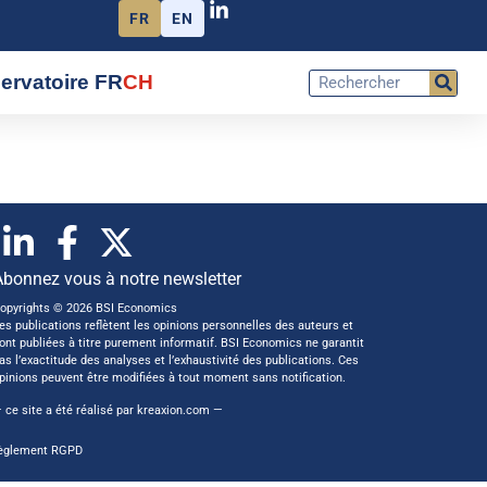
FR
EN
ervatoire FR
CH
Abonnez vous à notre newsletter
opyrights © 2026 BSI Economics
es publications reflètent les opinions personnelles des auteurs et
ont publiées à titre purement informatif. BSI Economics ne garantit
as l’exactitude des analyses et l’exhaustivité des publications. Ces
pinions peuvent être modifiées à tout moment sans notification.
 ce site a été réalisé par
kreaxion.com
—
èglement RGPD