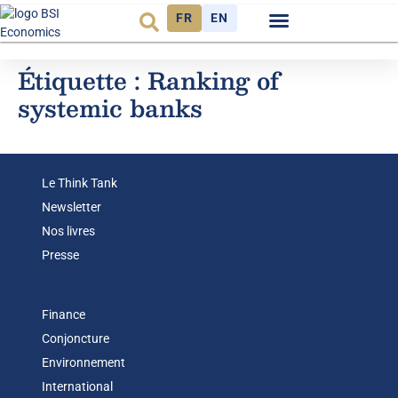
FR
EN
Observatoire FR
Étiquette :
Ranking of
systemic banks
Le Think Tank
Newsletter
Nos livres
Presse
Finance
Conjoncture
Environnement
International