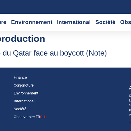
ure
Environnement
International
Société
Obs
production
 du Qatar face au boycott (Note)
Finance
Conjoncture
Environnement
C
L
International
s
Société
p
o
Observatoire FR
CH
—