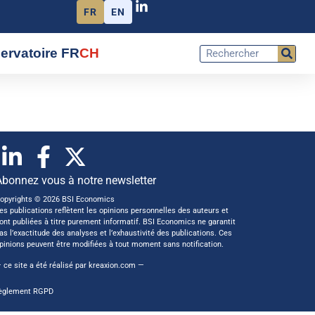
FR
EN
ervatoire FR
CH
Abonnez vous à notre newsletter
opyrights © 2026 BSI Economics
es publications reflètent les opinions personnelles des auteurs et
ont publiées à titre purement informatif. BSI Economics ne garantit
as l’exactitude des analyses et l’exhaustivité des publications. Ces
pinions peuvent être modifiées à tout moment sans notification.
 ce site a été réalisé par
kreaxion.com
—
èglement RGPD