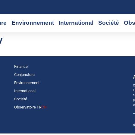
ure
Environnement
International
Société
Obs
y
Finance
Conjoncture
Environnement
C
L
International
s
Société
p
o
Observatoire FR
CH
—
r