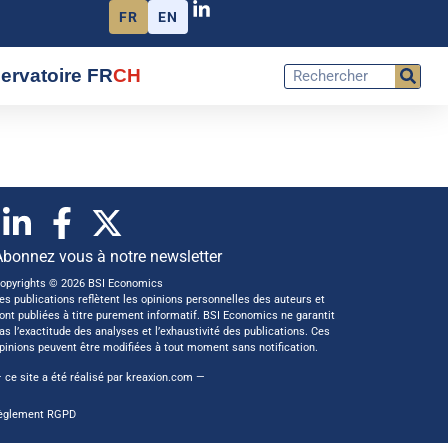
FR
EN
ervatoire FR
CH
Abonnez vous à notre newsletter
opyrights © 2026 BSI Economics
es publications reflètent les opinions personnelles des auteurs et
ont publiées à titre purement informatif. BSI Economics ne garantit
as l’exactitude des analyses et l’exhaustivité des publications. Ces
pinions peuvent être modifiées à tout moment sans notification.
 ce site a été réalisé par
kreaxion.com
—
èglement RGPD