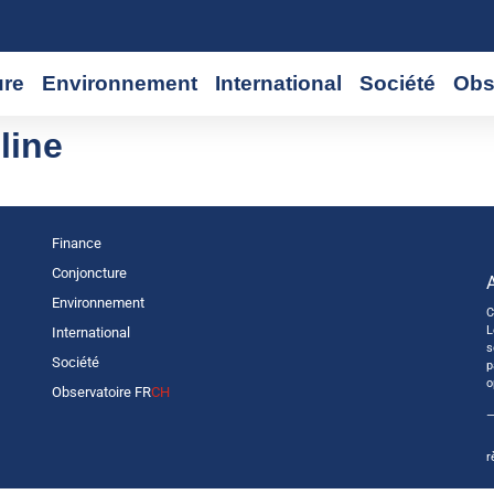
ure
Environnement
International
Société
Obs
line
Finance
Conjoncture
Environnement
C
L
International
s
Société
p
o
Observatoire FR
CH
—
r