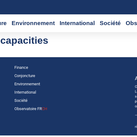
ure
Environnement
International
Société
Obs
capacities
Finance
Conjoncture
Environnement
C
L
International
s
Société
p
o
Observatoire FR
CH
—
r