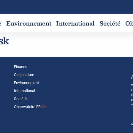
e
Environnement
International
Société
Ob
sk
Finance
Conjoncture
Environnement
C
L
International
s
Société
p
o
Observatoire FR
CH
—
r