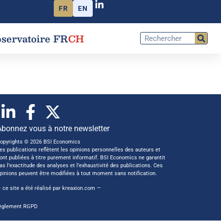
FR
EN
servatoire FR
CH
Abonnez vous à notre newsletter
opyrights © 2026 BSI Economics
es publications reflètent les opinions personnelles des auteurs et
ont publiées à titre purement informatif. BSI Economics ne garantit
as l’exactitude des analyses et l’exhaustivité des publications. Ces
pinions peuvent être modifiées à tout moment sans notification.
 ce site a été réalisé par
kreaxion.com
—
èglement RGPD