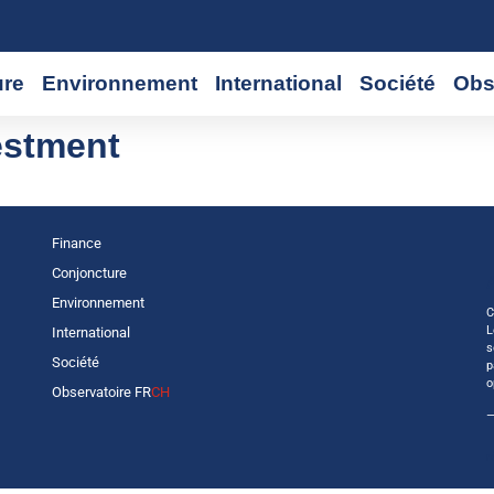
ure
Environnement
International
Société
Obs
estment
Finance
Conjoncture
Environnement
C
L
International
s
Société
p
o
Observatoire FR
CH
—
r