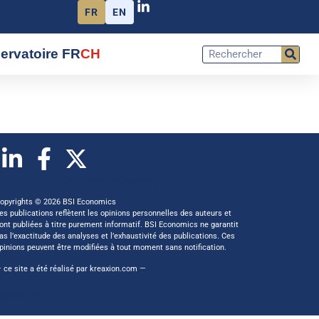
FR
EN
ervatoire FR
CH
Abonnez vous à notre newsletter
opyrights © 2026 BSI Economics
es publications reflètent les opinions personnelles des auteurs et
ont publiées à titre purement informatif. BSI Economics ne garantit
as l’exactitude des analyses et l’exhaustivité des publications. Ces
pinions peuvent être modifiées à tout moment sans notification.
 ce site a été réalisé par
kreaxion.com
—
èglement RGPD