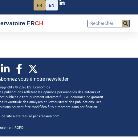
FR
EN
ervatoire FR
CH
Abonnez vous à notre newsletter
opyrights © 2026 BSI Economics
es publications reflètent les opinions personnelles des auteurs et
ont publiées à titre purement informatif. BSI Economics ne garantit
as l’exactitude des analyses et l’exhaustivité des publications. Ces
pinions peuvent être modifiées à tout moment sans notification.
 ce site a été réalisé par
kreaxion.com
—
èglement RGPD