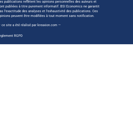
es publications reflètent les opinions personnelles des auteurs et
ont publiées à titre purement informatif. BSI Economics ne garantit
as l’exactitude des analyses et l’exhaustivité des publications. Ces
pinions peuvent être modifiées à tout moment sans notification.
 ce site a été réalisé par
kreaxion.com
—
èglement RGPD