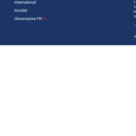
L
International
s
Société
p
o
Observatoire FR
CH
—
r