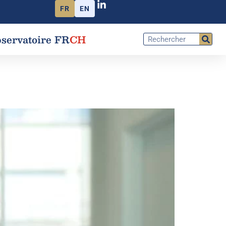
FR
EN
servatoire FR
CH