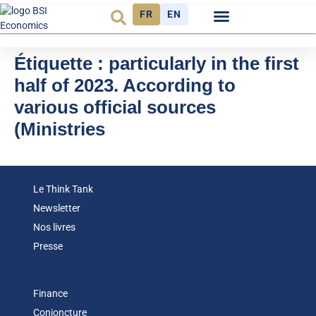
FR
EN
Observatoire FR
Étiquette :
particularly in the first
half of 2023. According to
various official sources
(Ministries
Le Think Tank
Newsletter
Nos livres
Presse
Finance
Conjoncture