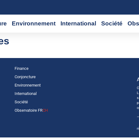
ure
Environnement
International
Société
Obs
es
Finance
Conjoncture
Environnement
C
L
International
s
Société
p
o
Observatoire FR
CH
—
r