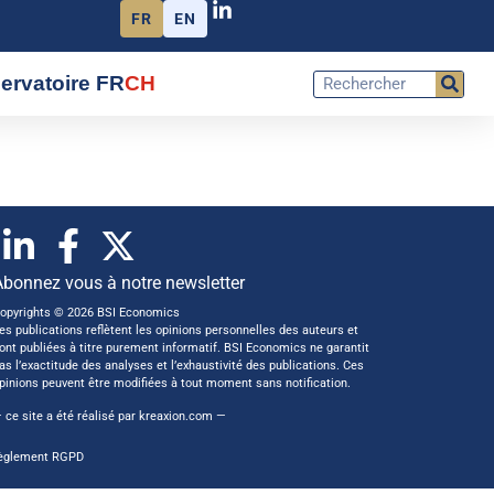
FR
EN
ervatoire FR
CH
Abonnez vous à notre newsletter
opyrights © 2026 BSI Economics
es publications reflètent les opinions personnelles des auteurs et
ont publiées à titre purement informatif. BSI Economics ne garantit
as l’exactitude des analyses et l’exhaustivité des publications. Ces
pinions peuvent être modifiées à tout moment sans notification.
 ce site a été réalisé par
kreaxion.com
—
èglement RGPD