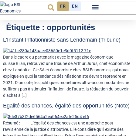
FR
EN
Observatoire FR
Étiquette :
opportunités
L’Instant Inflationniste sans Lendemain (Tribune)
Dans le cadre du partenariat avec le magazine économique
suisse Bilan, retrouvez une tribune de Arthur Jurus, chef économiste
chez Landolt et Cie SA et économiste chez BSI Economics, qui nous
explique en quoi la tendance désinflationniste devrait reprendre en
2021. D’un côté, les politiques monétaires ultra-accommodantes ne
suffiront pas à stimuler l’inflation, de l’autre, la réduction du pouvoir
d’achat à […]
Egalité des chances, égalité des opportunités (Note)
Résumé : · L’égalité des chances est une approche post-
rawlsienne de la justice distributive. Elle considère qu’il existe des
inégalités légitimes et illégitimes. Selon l’économiste et philosophe