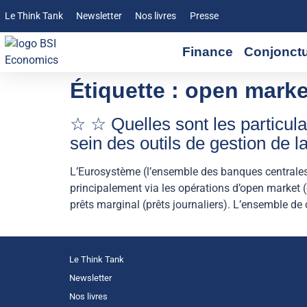
Le Think Tank
Newsletter
Nos livres
Presse
Finance
Conjonct
Étiquette :
open mark
☆ ☆ Quelles sont les particular
sein des outils de gestion de 
L’Eurosystème (l’ensemble des banques centrales 
principalement via les opérations d’open market 
prêts marginal (prêts journaliers). L’ensemble de c
Le Think Tank
Newsletter
Nos livres