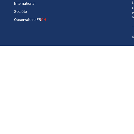
L
International
s
Société
p
o
Observatoire FR
CH
—
r