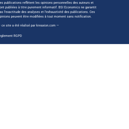
es publications reflètent les opinions personnelles des auteurs et
ont publiées à titre purement informatif. BSI Economics ne garantit
as l’exactitude des analyses et l’exhaustivité des publications. Ces
pinions peuvent être modifiées à tout moment sans notification.
 ce site a été réalisé par
kreaxion.com
—
èglement RGPD