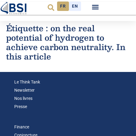
FR
EN
Observatoire FR
Étiquette :
on the real
potential of hydrogen to
achieve carbon neutrality. In
this article
Le Think Tank
Newsletter
Nos livres
Presse
Finance
Conjoncture