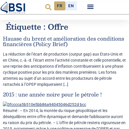
FR
EN
Observatoire FR
Étiquette :
Offre
Hausse du brent et amélioration des conditions
financières (Policy Brief)
La réduction de l’écart de production (output gap) aux Etats-Unis et
en Chine, c.-à.-d. l’écart entre l’activité constatée et celle potentielle, et
une reprise des anticipations d’inflation contribueraient à une phase
cyclique positive pour les prix des matières premières. Les fortes
attentes au sujet d’un accord entre les producteurs de pétrole
rattachés à l’OPEP impliqueraient […]
2015 : une année noire pour le pétrole !
Résumé : – En 2014, la montée du risque géopolitique et les
déséquilibres entre offre dynamique et demande faiblissante auront
eu raison du prix du pétrole. – L’offre de pétrole restera vigoureuse en
2015, notamment grâce à une politique agressive de l’OPEP et par