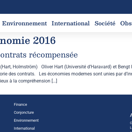
Environnement
International
Société
Obs
onomie 2016
 contrats récompensée
 (Hart, Holmström) Oliver Hart (Université d’Haravard) et Beng
orie des contrats. Les économies modernes sont unies par d’in
ieux à la compréhension […]
Finance
Conjoncture
Environnement
C
L
International