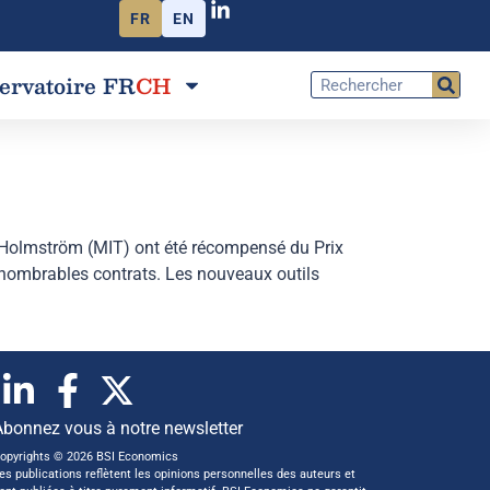
FR
EN
ervatoire FR
CH
t Holmström (MIT) ont été récompensé du Prix
nombrables contrats. Les nouveaux outils
Abonnez vous à notre newsletter
opyrights © 2026 BSI Economics
es publications reflètent les opinions personnelles des auteurs et