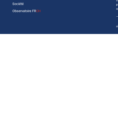
s
Société
p
o
Observatoire FR
CH
—
r