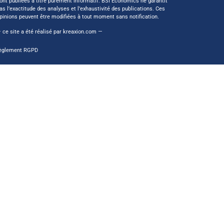
ont publiées à titre purement informatif. BSI Economics ne garantit
as l’exactitude des analyses et l’exhaustivité des publications. Ces
pinions peuvent être modifiées à tout moment sans notification.
 ce site a été réalisé par
kreaxion.com
—
èglement RGPD