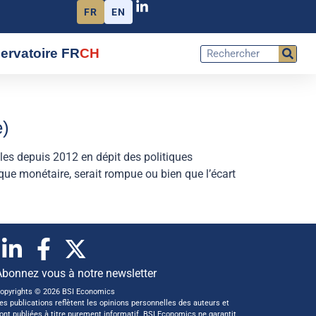
FR
EN
ervatoire FR
CH
e)
es depuis 2012 en dépit des politiques
ue monétaire, serait rompue ou bien que l’écart
Abonnez vous à notre newsletter
opyrights © 2026 BSI Economics
es publications reflètent les opinions personnelles des auteurs et
ont publiées à titre purement informatif. BSI Economics ne garantit