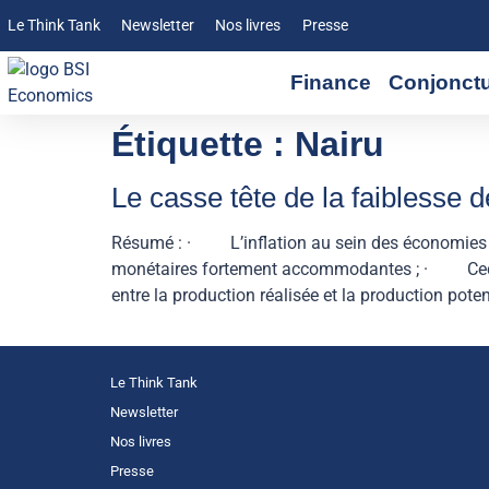
Le Think Tank
Newsletter
Nos livres
Presse
Finance
Conjonct
Étiquette :
Nairu
Le casse tête de la faiblesse d
Résumé : · L’inflation au sein des économies av
monétaires fortement accommodantes ; · Ceci sug
entre la production réalisée et la production pote
Le Think Tank
Newsletter
Nos livres
Presse