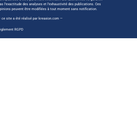
as l’exactitude des analyses et l’exhaustivité des publications. Ces
pinions peuvent être modifiées à tout moment sans notification.
 ce site a été réalisé par
kreaxion.com
—
èglement RGPD