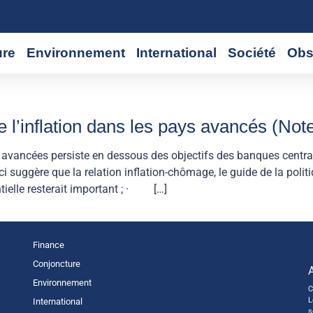
ure
Environnement
International
Société
Obs
e l’inflation dans les pays avancés (Not
ancées persiste en dessous des objectifs des banques central
gère que la relation inflation-chômage, le guide de la politiq
ntielle resterait important ; · […]
Finance
Conjoncture
Environnement
C
L
International
s