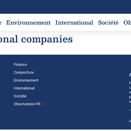
e
Environnement
International
Société
Ob
onal companies
Finance
Conjoncture
Environnement
C
L
International
s
Société
p
o
Observatoire FR
CH
—
r