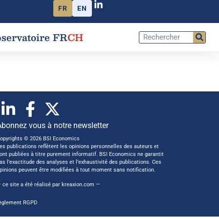
FR
EN
servatoire FR
CH
Abonnez vous à notre newsletter
opyrights © 2026 BSI Economics
es publications reflètent les opinions personnelles des auteurs et
ont publiées à titre purement informatif. BSI Economics ne garantit
as l’exactitude des analyses et l’exhaustivité des publications. Ces
pinions peuvent être modifiées à tout moment sans notification.
 ce site a été réalisé par
kreaxion.com
—
èglement RGPD