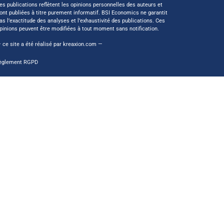
es publications reflètent les opinions personnelles des auteurs et
ont publiées à titre purement informatif. BSI Economics ne garantit
as l’exactitude des analyses et l’exhaustivité des publications. Ces
pinions peuvent être modifiées à tout moment sans notification.
 ce site a été réalisé par
kreaxion.com
—
èglement RGPD