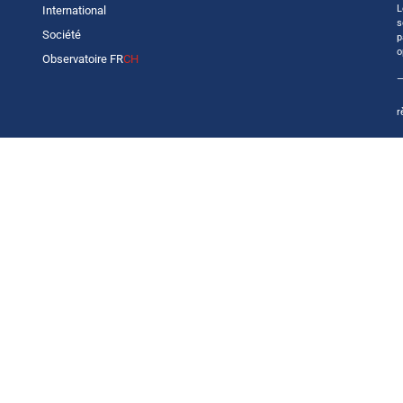
L
International
s
Société
p
o
Observatoire FR
CH
—
r