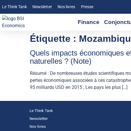
Le Think Tank
Newsletter
Nos livres
Presse
Finance
Conjonct
Étiquette :
Mozambiqu
Quels impacts économiques et 
naturelles ? (Note)
Résumé : De nombreuses études scientifiques montr
pertes économiques associées à ces catastrophes 
95 milliards USD en 2015 ; Les pays les plus […]
Le Think Tank
Newsletter
Nos livres