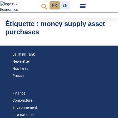
FR
EN
Observatoire FR
Étiquette :
money supply asset
purchases
Le Think Tank
Newsletter
Nos livres
Presse
Finance
Conjoncture
Environnement
International