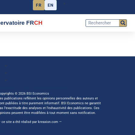
FR
EN
ervatoire FR
CH
Abonnez vous à notre newsletter
opyrights © 2026 BSI Economics
es publications reflètent les opinions personnelles des auteurs et
ont publiées à titre purement informatif. BSI Economics ne garantit
as l’exactitude des analyses et l’exhaustivité des publications. Ces
pinions peuvent être modifiées à tout moment sans notification.
 ce site a été réalisé par
kreaxion.com
—
èglement RGPD