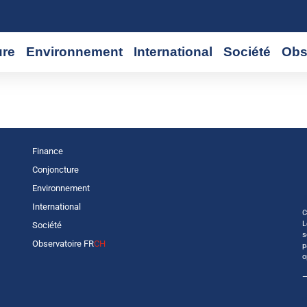
ure
Environnement
International
Société
Obs
Finance
Conjoncture
Environnement
International
C
L
Société
s
Observatoire FR
CH
p
o
—
r