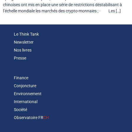
chinoises ont mis en place une série de restrictions déstabilisant à
l’échelle mondiale les marchés des crypto-monnaies ; · Les […]
Le Think Tank
Newsletter
Nos livres
Presse
Finance
Conjoncture
Environnement
International
Société
Observatoire FR
CH