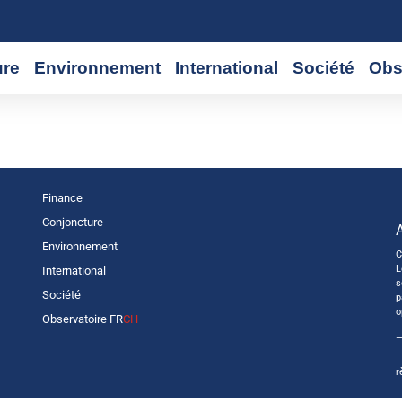
ure
Environnement
International
Société
Obs
Finance
Conjoncture
Environnement
C
L
International
s
Société
p
o
Observatoire FR
CH
—
r