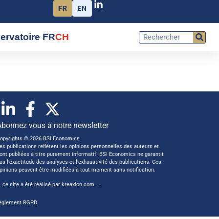
FR
EN
ervatoire FR
CH
Abonnez vous à notre newsletter
opyrights © 2026 BSI Economics
es publications reflètent les opinions personnelles des auteurs et
ont publiées à titre purement informatif. BSI Economics ne garantit
as l’exactitude des analyses et l’exhaustivité des publications. Ces
pinions peuvent être modifiées à tout moment sans notification.
 ce site a été réalisé par
kreaxion.com
—
èglement RGPD