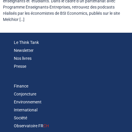
enseignants et étudiants. Dans le cadre d’un partenariat avec
Programme Enseignants-Entreprises, retrouvez des podcasts
réalisés par les économistes de BSI Economics, publiés sur le site
Melchior […]
Le Think Tank
Newsletter
Nos livres
Presse
Finance
Conjoncture
Environnement
International
Société
Observatoire FR
CH