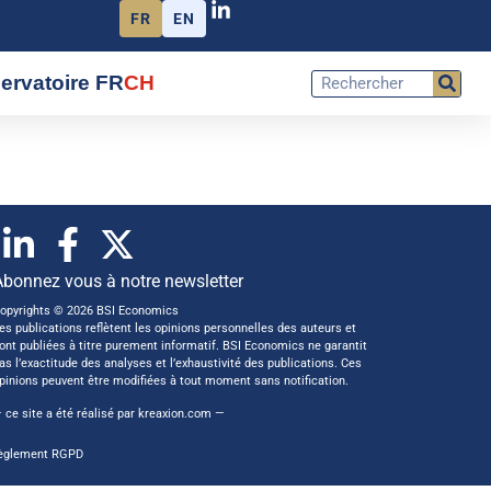
FR
EN
ervatoire FR
CH
Abonnez vous à notre newsletter
opyrights © 2026 BSI Economics
es publications reflètent les opinions personnelles des auteurs et
ont publiées à titre purement informatif. BSI Economics ne garantit
as l’exactitude des analyses et l’exhaustivité des publications. Ces
pinions peuvent être modifiées à tout moment sans notification.
 ce site a été réalisé par
kreaxion.com
—
èglement RGPD