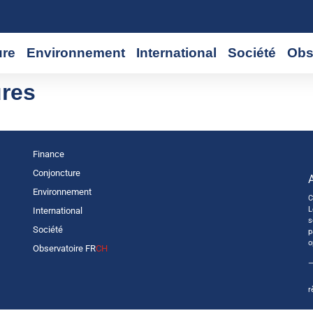
ure
Environnement
International
Société
Obs
ures
Finance
Conjoncture
Environnement
C
L
International
s
Société
p
o
Observatoire FR
CH
—
r