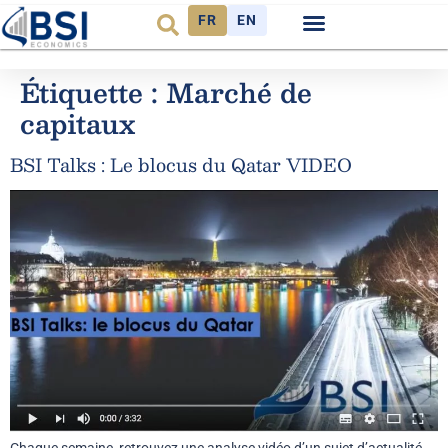
FR
EN
Observatoire FR
Étiquette :
Marché de
capitaux
BSI Talks : Le blocus du Qatar VIDEO
Chaque semaine, retrouvez une analyse vidéo d’un sujet d’actualité