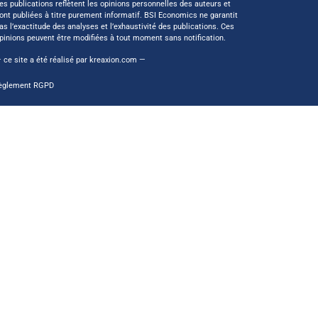
es publications reflètent les opinions personnelles des auteurs et
ont publiées à titre purement informatif. BSI Economics ne garantit
as l’exactitude des analyses et l’exhaustivité des publications. Ces
pinions peuvent être modifiées à tout moment sans notification.
 ce site a été réalisé par
kreaxion.com
—
èglement RGPD