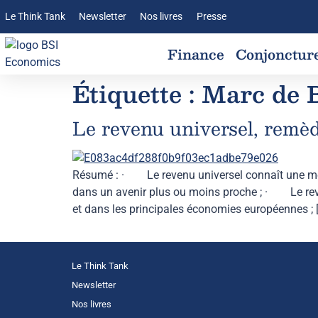
Le Think Tank
Newsletter
Nos livres
Presse
Finance
Conjonctur
Étiquette :
Marc de 
Le revenu universel, remèd
Résumé : · Le revenu universel connaît une méd
dans un avenir plus ou moins proche ; · Le reven
et dans les principales économies européennes ; 
Le Think Tank
Newsletter
Nos livres