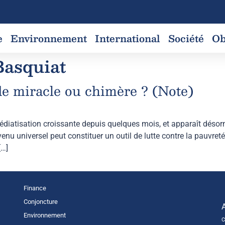
e
Environnement
International
Société
Ob
Basquiat
e miracle ou chimère ? (Note)
iatisation croissante depuis quelques mois, et apparaît dés
u universel peut constituer un outil de lutte contre la pauvreté
[…]
Finance
Conjoncture
Environnement
C