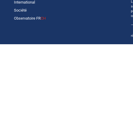
L
International
s
Société
p
o
Observatoire FR
CH
—
r