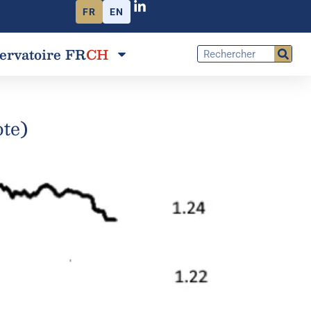
FR
EN
ervatoire FR
CH
ote)