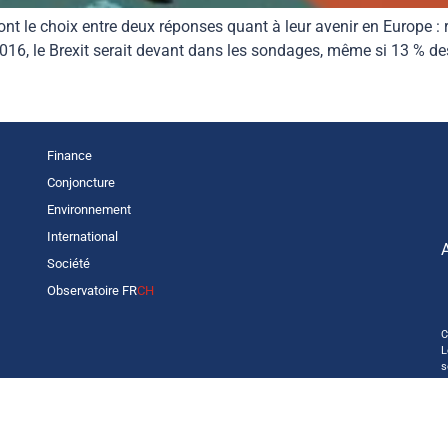
nt le choix entre deux réponses quant à leur avenir en Europe : r
016, le Brexit serait devant dans les sondages, même si 13 % de
Finance
Conjoncture
Environnement
International
Société
Observatoire FR
CH
C
L
s
p
o
—