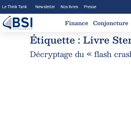
Le Think Tank
Newsletter
Nos livres
Presse
Finance
Conjoncture
Étiquette :
Livre Ste
Décryptage du « flash crash