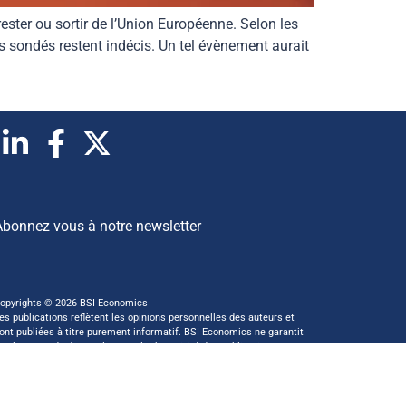
ester ou sortir de l’Union Européenne. Selon les
s sondés restent indécis. Un tel évènement aurait
Abonnez vous à notre newsletter
opyrights © 2026 BSI Economics
es publications reflètent les opinions personnelles des auteurs et
ont publiées à titre purement informatif. BSI Economics ne garantit
as l’exactitude des analyses et l’exhaustivité des publications. Ces
pinions peuvent être modifiées à tout moment sans notification.
 ce site a été réalisé par
kreaxion.com
—