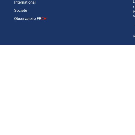
L
International
s
Société
p
o
Observatoire FR
CH
—
r