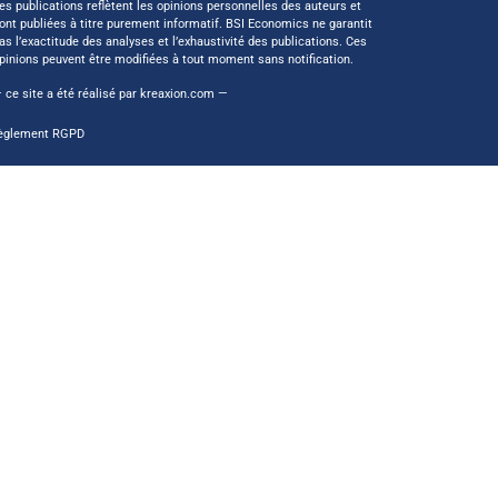
es publications reflètent les opinions personnelles des auteurs et
ont publiées à titre purement informatif. BSI Economics ne garantit
as l’exactitude des analyses et l’exhaustivité des publications. Ces
pinions peuvent être modifiées à tout moment sans notification.
 ce site a été réalisé par
kreaxion.com
—
èglement RGPD