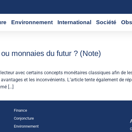
ure
Environnement
International
Société
Obs
 ou monnaies du futur ? (Note)
er le lecteur avec certains concepts monétaires classiques afin de
 avantages et les inconvénients. L’article tente également de rép
umé […]
Finance
Conjoncture
Environnement
C