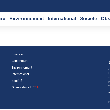
ure
Environnement
International
Société
Obs
Finance
Conjoncture
Environnement
C
L
International
s
Société
p
o
Observatoire FR
CH
—
r