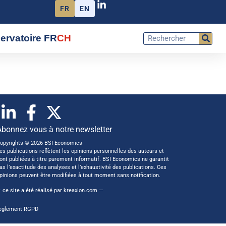
FR
EN
ervatoire FR
CH
Abonnez vous à notre newsletter
opyrights © 2026 BSI Economics
es publications reflètent les opinions personnelles des auteurs et
ont publiées à titre purement informatif. BSI Economics ne garantit
as l’exactitude des analyses et l’exhaustivité des publications. Ces
pinions peuvent être modifiées à tout moment sans notification.
 ce site a été réalisé par
kreaxion.com
—
èglement RGPD