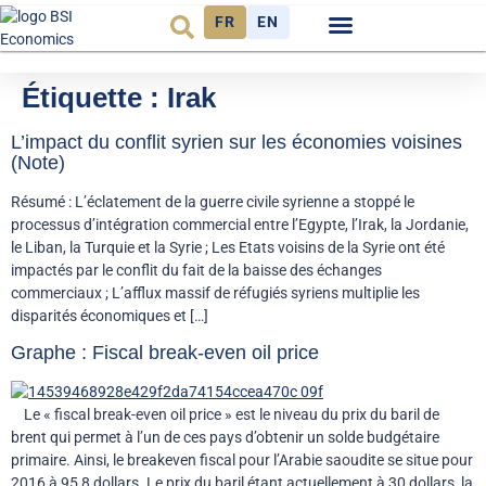
FR
EN
Observatoire FR
Étiquette :
Irak
L’impact du conflit syrien sur les économies voisines
(Note)
Résumé : L’éclatement de la guerre civile syrienne a stoppé le
processus d’intégration commercial entre l’Egypte, l’Irak, la Jordanie,
le Liban, la Turquie et la Syrie ; Les Etats voisins de la Syrie ont été
impactés par le conflit du fait de la baisse des échanges
commerciaux ; L’afflux massif de réfugiés syriens multiplie les
disparités économiques et […]
Graphe : Fiscal break-even oil price
Le « fiscal break-even oil price » est le niveau du prix du baril de
brent qui permet à l’un de ces pays d’obtenir un solde budgétaire
primaire. Ainsi, le breakeven fiscal pour l’Arabie saoudite se situe pour
2016 à 95,8 dollars. Le prix du baril étant actuellement à 30 dollars, la