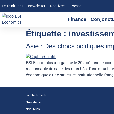
Le Think Tank
Newsletter
Nos livres
Presse
Finance
Conjonct
Étiquette :
investisse
Asie : Des chocs politiques impl
BSI Economics a organisé le 20 août une rencontr
responsable de salle des marchés d’une structure 
économique d’une structure institutionnelle fran
Le Think Tank
Newsletter
Nos livres