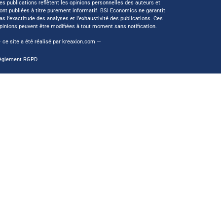
es publications reflètent les opinions personnelles des auteurs et
ont publiées à titre purement informatif. BSI Economics ne garantit
as l’exactitude des analyses et l’exhaustivité des publications. Ces
pinions peuvent être modifiées à tout moment sans notification.
 ce site a été réalisé par
kreaxion.com
—
èglement RGPD