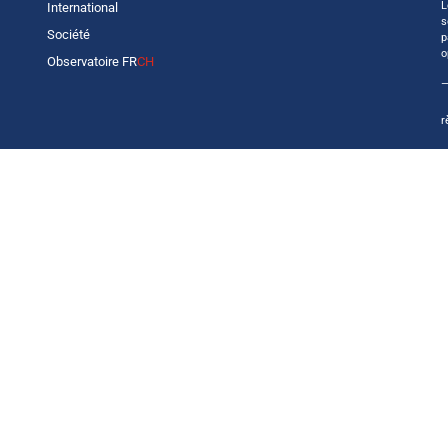
L
International
s
Société
p
o
Observatoire FR
CH
—
r