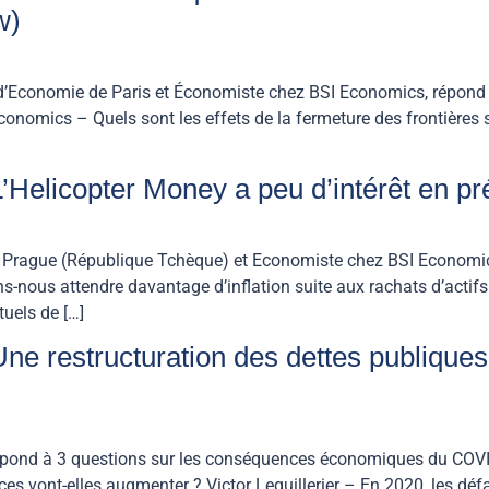
w)
 d’Economie de Paris et Économiste chez BSI Economics, répond 
nomics – Quels sont les effets de la fermeture des frontières 
’Helicopter Money a peu d’intérêt en p
de Prague (République Tchèque) et Economiste chez BSI Economics
ous attendre davantage d’inflation suite aux rachats d’actifs 
uels de […]
ne restructuration des dettes publiques
 répond à 3 questions sur les conséquences économiques du COVID
 vont-elles augmenter ? Victor Lequillerier – En 2020, les défai