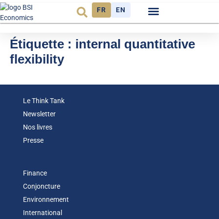
FR
EN
Observatoire FR
Étiquette :
internal quantitative
flexibility
Le Think Tank
Newsletter
Nos livres
Presse
Finance
Conjoncture
Environnement
International