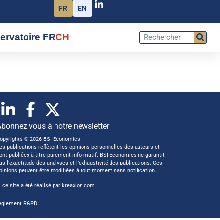
FR
EN
ervatoire FR
CH
Abonnez vous à notre newsletter
opyrights © 2026 BSI Economics
es publications reflètent les opinions personnelles des auteurs et
ont publiées à titre purement informatif. BSI Economics ne garantit
as l’exactitude des analyses et l’exhaustivité des publications. Ces
pinions peuvent être modifiées à tout moment sans notification.
 ce site a été réalisé par
kreaxion.com
—
èglement RGPD