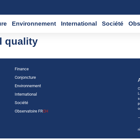
ure
Environnement
International
Société
Obs
l quality
Finance
Conjoncture
Environnement
C
L
International
s
Société
p
o
Observatoire FR
CH
—
r